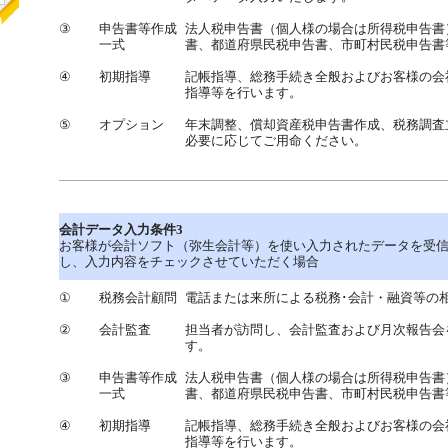
③
申告書等作成
法人税申告書（個人様の場合は所得税申告書
一式
書、都道府県民税申告書、市町村民税申告書
④
初期指導
記帳指導、総務手続き全般およびお客様の会
指導等を行います。
⑤
オプション
年末調整、償却資産税申告書作成、税務調査
必要に応じてご用命ください。
会計データ入力条件3
お客様が会計ソフト（弥生会計等）を使い入力されたデータを受
し、入力内容をチェックさせていただく場合
①
税務会計顧問
電話または来所による税務･会計・融資等の
②
会計監査
担当者が訪問し、会計監査および月次報告会
す。
③
申告書等作成
法人税申告書（個人様の場合は所得税申告書
一式
書、都道府県民税申告書、市町村民税申告書
④
初期指導
記帳指導、総務手続き全般およびお客様の会
指導等を行います。