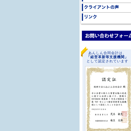
あんしん合同会計は、
「経営革新等支援機関」
として認定されています