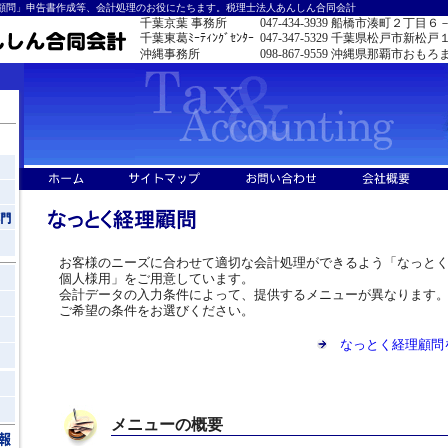
顧問」申告書作成等、会計処理のお役にたちます。税理士法人あんしん合同会計
千葉京葉 事務所
047-434-3939
船橋市湊町２丁目６
千葉東葛ﾐｰﾃｨﾝｸﾞｾﾝﾀｰ
047-347-5329
千葉県松戸市新松戸
沖縄事務所
098-867-9559
沖縄県那覇市おもろ
お客様のニーズに合わせて適切な会計処理ができるよう「なっと
個人様用」をご用意しています。
会計データの入力条件によって、提供するメニューが異なります
ご希望の条件をお選びください。
なっとく経理顧問
メニューの概要