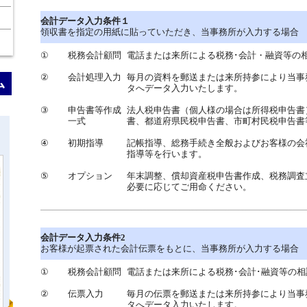
会計データ入力条件１
領収書を指定の用紙に貼っていただき、当事務所が入力する場合
①
税務会計顧問
電話または来所による税務･会計・融資等の
②
会計処理入力
毎月の資料を郵送または来所持参により当事
タへデータ入力いたします。
③
申告書等作成
法人税申告書（個人様の場合は所得税申告書
一式
書、都道府県民税申告書、市町村民税申告書
④
初期指導
記帳指導、総務手続き全般およびお客様の会
指導等を行います。
⑤
オプション
年末調整、償却資産税申告書作成、税務調査
必要に応じてご用命ください。
会計データ入力条件2
お客様が起票された会計伝票をもとに、当事務所が入力する場合
①
税務会計顧問
電話または来所による税務･会計･融資等の
②
伝票入力
毎月の伝票を郵送または来所持参により当事
タへデータ入力いたします。